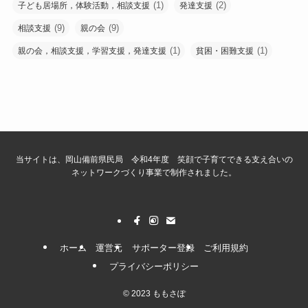
(1)
(2)
子ども居場所，体験活動，相談支援
発達支援
(9)
(9)
相談支援
親の会
(1)
(1)
親の会，相談支援，学習支援，発達支援
貧困・困難支援
当サイトは、岡山備前県民局 令和4年度 笑顔で子育てできる支え合いの
ネットワークづくり事業で制作されました。
ホーム
運営元
サポーター登録
ご利用規約
プライバシーポリシー
©
2023 ももさぽ