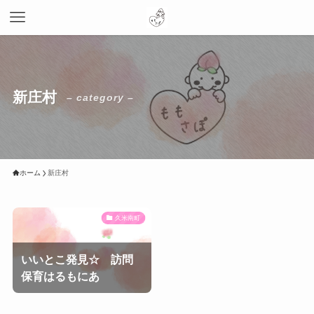
新庄村
– category –
ホーム
新庄村
久米南町
いいとこ発見☆ 訪問
保育はるもにあ